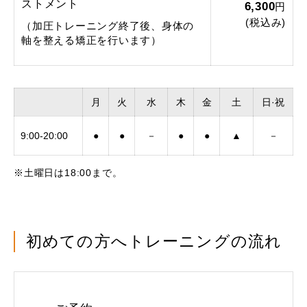
ストメント
6,300
円
(税込み)
（加圧トレーニング終了後、身体の
軸を整える矯正を行います）
月
火
水
木
金
土
日·祝
9:00-20:00
●
●
－
●
●
▲
－
※土曜日は18:00まで。
初めての方へトレーニングの流れ