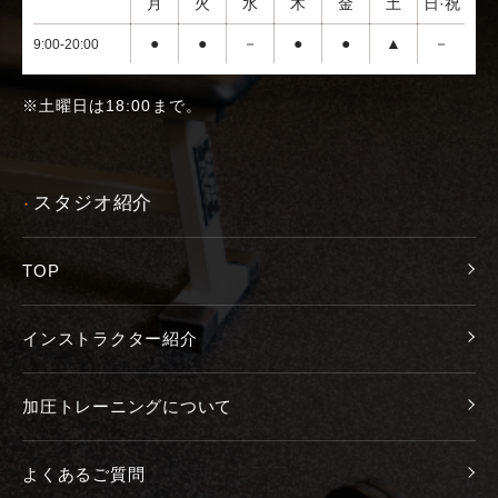
月
火
水
木
金
土
日·祝
●
●
－
●
●
▲
－
9:00-20:00
※土曜日は18:00まで。
スタジオ紹介
●
TOP
インストラクター紹介
加圧トレーニングについて
よくあるご質問